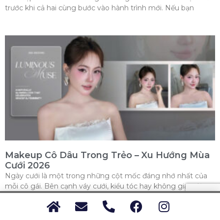
trước khi cả hai cùng bước vào hành trình mới. Nếu bạn
Makeup Cô Dâu Trong Trẻo – Xu Hướng Mùa
Cưới 2026
Ngày cưới là một trong những cột mốc đáng nhớ nhất của
mỗi cô gái. Bên cạnh váy cưới, kiểu tóc hay không gian tiệc
cưới, lớp makeup cô dâu trong trẻo chính là yếu tố giúp nàng
trở nên rạng rỡ và tự tin trong từng khoảnh khắc. Không