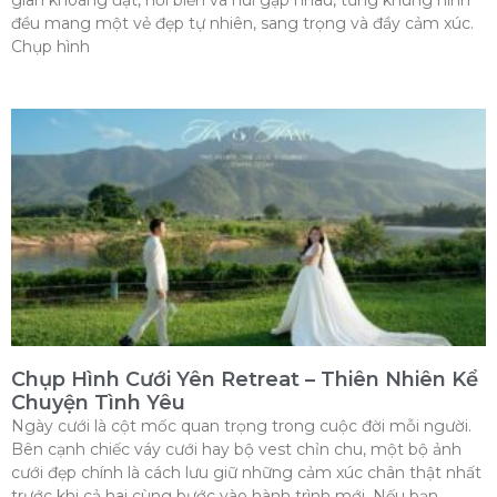
gian khoáng đạt, nơi biển và núi gặp nhau, từng khung hình
đều mang một vẻ đẹp tự nhiên, sang trọng và đầy cảm xúc.
Chụp hình
Chụp Hình Cưới Yên Retreat – Thiên Nhiên Kể
Chuyện Tình Yêu
Ngày cưới là cột mốc quan trọng trong cuộc đời mỗi người.
Bên cạnh chiếc váy cưới hay bộ vest chỉn chu, một bộ ảnh
cưới đẹp chính là cách lưu giữ những cảm xúc chân thật nhất
trước khi cả hai cùng bước vào hành trình mới. Nếu bạn