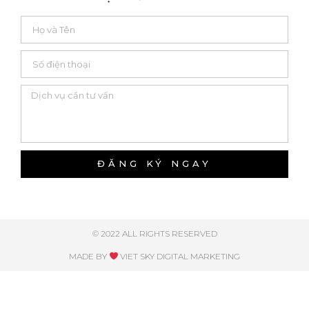
ĐĂNG KÝ NGAY
© 2022 ALL RIGHTS RESERVED​
MADE BY
VIET SKY DIGITAL MARKETING