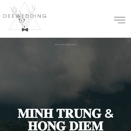
𝐌𝐈𝐍𝐇 𝐓𝐑𝐔𝐍𝐆 &
𝐇𝐎𝐍𝐆 𝐃𝐈𝐄𝐌