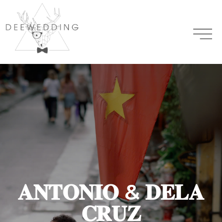
𝐀𝐍𝐓𝐎𝐍𝐈𝐎 & 𝐃𝐄𝐋𝐀
𝐂𝐑𝐔𝐙